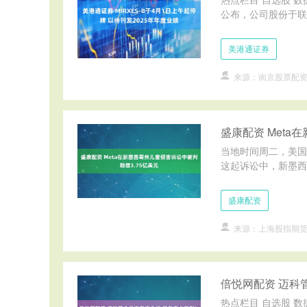
公布，公司股份于联交
美港通证券
来源：南京股票配
盛康配资 Meta
当地时间周二，美国
这起诉讼中，新墨西哥州总
盛康配资
来源：上海股指期
倍悦网配资 迈科管
热点栏目 自选股 数