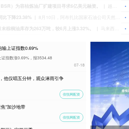
项AI业务
企查查APP显示，近日，恒智科（苏州）科技有限公司成立，经营范围包含人工智能基础资源与技术平台；人工智能通用应用系统；人工智能公共服务平台技术咨询服务；服务消费机器人制造；智能机器人的研发等。企查查股权穿透显示，该公司由恒工精密全资子公司恒工伟创具身智能科技（上海）有限公司、智元机器人关联公司智元创新（上海）科技股份有限公司等共同持股。
开盘起至当日收盘停牌
财通基金管理有限公司公告，截至2026年8月10日上海证券交易所午间收盘，旗下财通多策略福鑫定期开放灵活配置混合型发起式证券投资基金（场内简称：财通福鑫定开混合，交易代码：501046）二级市场交易价格严重高于基金份额净值，出现极大幅度溢价。特此提示投资者关注二级市场交易价格溢价风险，投资者如果盲目投资，可能遭受重大损失。为维护投资者利益，本基金将于2026年8月10日下午开盘起至当日收盘停牌。
周新高
受黑海航运受阻，这一重要粮食产区或出现供应短缺影响，美国小麦期货涨至一周多以来最高水平。因俄乌冲突带来安全风险加剧，土耳其上周末暂停本国船只在黑海通行。土耳其外长哈坎・菲丹呼吁该地区实施袭击“暂停令”。此前乌克兰于周五发布公告称，受俄罗斯袭击影响，其2026‑2027销售年度农产品出口量或将较此前预期下滑超半数。乌克兰政府表示，乌克兰是全球主要农产品出口国之一，粮食可供给约4亿人口。芝加哥交投最活跃的小麦期货周一最大涨幅达1.8%，创下7月30日以来新高，带动整个谷物板块上行。硬红冬小麦合约涨幅更为迅猛，主力合约最高上涨2.4%。
跑输上证指数0.69%
证指数涨0.69%，报3534.48
07-18
演出，他仅唱五分钟，观众淋雨引争
倍悦网配资
焦”加沙地带
倍悦网配资