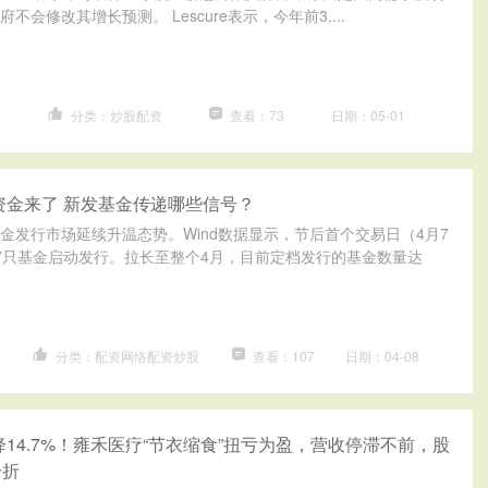
会修改其增长预测。 Lescure表示，今年前3....
司
分类：炒股配资
查看：73
日期：05-01
资金来了 新发基金传递哪些信号？
金发行市场延续升温态势。Wind数据显示，节后首个交易日（4月7
7只基金启动发行。拉长至整个4月，目前定档发行的基金数量达
台
分类：配资网络配资炒股
查看：107
日期：04-08
降14.7%！雍禾医疗“节衣缩食”扭亏为盈，营收停滞不前，股
一折