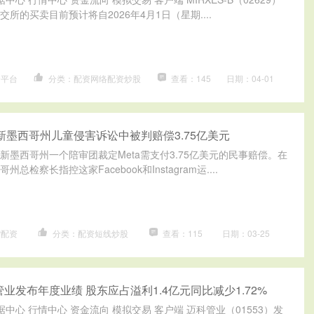
所的买卖目前预计将自2026年4月1日（星期....
资平台
分类：配资网络配资炒股
查看：145
日期：04-01
在新墨西哥州儿童侵害诉讼中被判赔偿3.75亿美元
新墨西哥州一个陪审团裁定Meta需支付3.75亿美元的民事赔偿。在
检察长指控这家Facebook和Instagram运....
货配资
分类：配资短线炒股
查看：115
日期：03-25
业发布年度业绩 股东应占溢利1.4亿元同比减少1.72%
据中心 行情中心 资金流向 模拟交易 客户端 迈科管业（01553）发