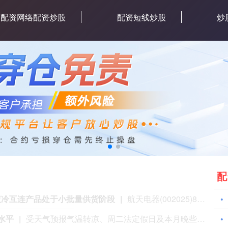
配资网络配资炒股
配资短线炒股
炒
配
推进扩张
阿联酋的Adnoc Gas表示，将投资逾80亿美元提升产能。就在几个月前，阿联酋刚刚退出石油输出国组织，此举让阿联酋的阿布扎比酋长国摆脱了欧佩克的产量配额限制。Adnoc Gas由国营的阿布扎比国家石油公司控股，目前已是全球最大的天然气生产商之一。眼下，该公司正押注一项大规模增长计划，以满足人口激增和高耗能数据中心带来的不断攀升的天然气需求。阿联酋正开足马力提高石油产量，意在进一步巩固其能源超级大国地位。Adnoc Gas则负责为国内和国际市场加工天然气和液化天然气(LNG)。根据周一公布的计划，Adnoc Gas将在该国最大的天然气加工设施哈布尚(Habshan)新建一个国内天然气加工装置。此外，该公司还将在鲁韦斯(Ruwais)新建一个天然气出口设施。上述举措是富天然气开发(Rich Gas Development)项目的一部分。Adnoc Gas希望借此获取高利润率的天然气，将其转化为优质产品，从而拉动利润增长。
景提振金属板块
在连续六周上涨后，铜价陷入窄幅震荡，供给收紧以及市场对美国加息的担忧降温为行情提供支撑。上周铜价突破每吨14000美元，触及1月末大幅冲高以来的盘中最高位。市场预判白宫将出台进口关税，大量铜金属流入美国，造成其他地区供应缩减，推高伦敦金属交易所铜价。市场对美联储今年加息的预期不断消退，同样利好铜价。上周五美国就业数据不及预期，通胀忧虑得到缓解，风险资产由此迎来做多情绪。利率走高会压制全球经济，进而对金属价格形成冲击。中信期货在研报中表示：“短期铜价预计维持高位且波动剧烈。”铜价报每吨14080美元，基本持平；铝价上涨0.5%，锌价下跌0.3%。新加坡铁矿石期货下跌0.2%，报每吨94.55美元。