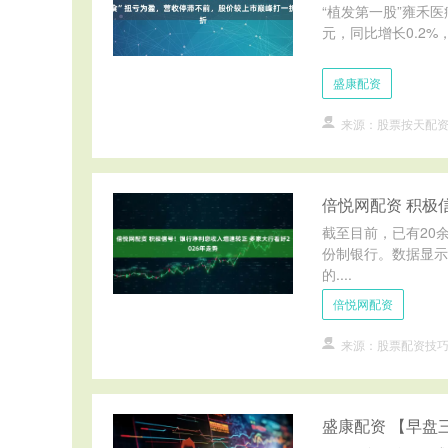
“植发第一股”雍禾医疗
元，同比增长0.2%，
盛康配资
来源：股票按天配
倍悦网配资 积极
截至目前，已有20
份制银行。数据显示
的....
倍悦网配资
来源：股票配资技
盛康配资 【早盘