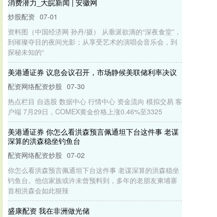
消费潜力_大皖新闻 | 安徽网
炒股配资
07-01
资料图（中国经济网 孙丹/摄） 从垂涎欲滴的“深夜食堂”，
到璀璨夺目的夜间光影；从享受艺术的演唱会音乐会，到
探秘未知的“
美港通证券 议息会议召开，市场静候美联储利率决议
配资网络配资炒股
07-30
热点栏目 自选股 数据中心 行情中心 资金流向 模拟交易 客
户端 7月29日，COMEX黄金价格上涨0.46%至3325
美港通证券 你怎么看洪森预言佩通坦下台这件事 老谋
深算的洪森稳坐钓鱼台
配资网络配资炒股
07-02
你怎么看洪森预言佩通坦下台这件事 老谋深算的洪森稳坐
钓鱼台。他信家族或许未曾预料到，多年的老朋友柬埔寨
首相洪森会如此狠辣
盛康配资 我在非洲做光储