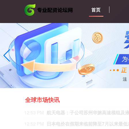
首页
全球市场快讯
12:45 PM
阿联酋Adnoc Gas将投资逾80亿美元
12:43 PM
铜价守住14000美元关口，美国利率前