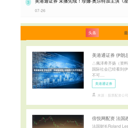
美港通证券 未播先续！珍娜·奥尔特加主演《
3
07-26
头条
最
美港通证券 伊朗
△佩泽希齐扬（资料
国际社会已经看到伊
不可....
美港通证券
来源：股票配资公
倍悦网配资 法国
法国财长Roland