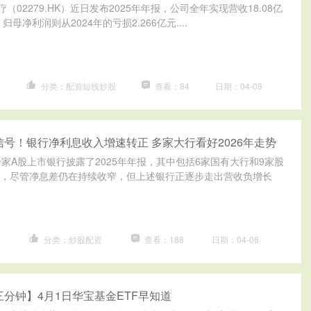
（02279.HK）近日发布2025年年报，公司全年实现营收18.08亿
归母净利润则从2024年的亏损2.266亿元....
资
分类：配资短线炒股
查看：84
日期：04-08
信号！银行净利息收入增速转正 多家大行看好2026年走势
余家A股上市银行披露了2025年年报，其中包括6家国有大行和9家股
，尽管净息差仍在持续收窄，但上述银行正逐步走出营收负增长
巧
分类：炒股配资
查看：188
日期：04-08
三分钟】4月1日华宝基金ETF早知道