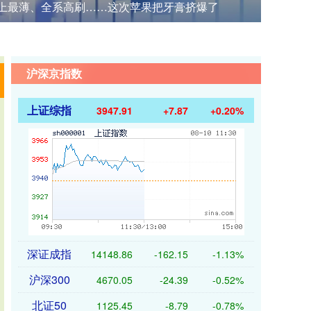
史上最薄、全系高刷……这次苹果把牙膏挤爆了
沪深京指数
上证综指
3947.91
+7.87
+0.20%
深证成指
14148.86
-162.15
-1.13%
沪深300
4670.05
-24.39
-0.52%
北证50
1125.45
-8.79
-0.78%