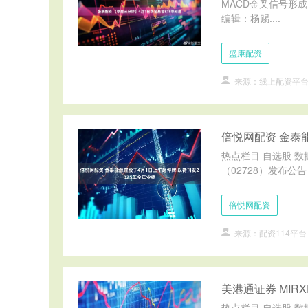
MACD金叉信号形
编辑：杨赐....
盛康配资
来源：线上配资平
倍悦网配资 金泰
热点栏目 自选股 数
（02728）发布公
倍悦网配资
来源：配资114平台
美港通证券 MIR
热点栏目 自选股 数据