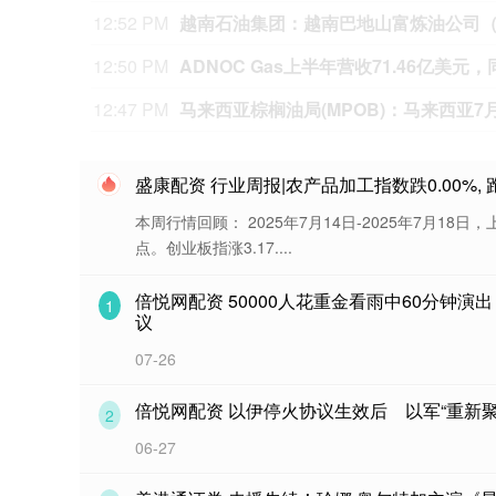
12:41 PM
恒工精密、智元机器人等成立新公司 含多
12:39 PM
财通福鑫定开混合：将于8月10日下午
12:37 PM
受黑海地区供应中断影响 小麦价格创一
盛康配资 行业周报|农产品加工指数跌0.00%, 
本周行情回顾： 2025年7月14日-2025年7月18日，上
点。创业板指涨3.17....
倍悦网配资 50000人花重金看雨中60分钟
1
议
07-26
倍悦网配资 以伊停火协议生效后 以军“重新聚
2
06-27