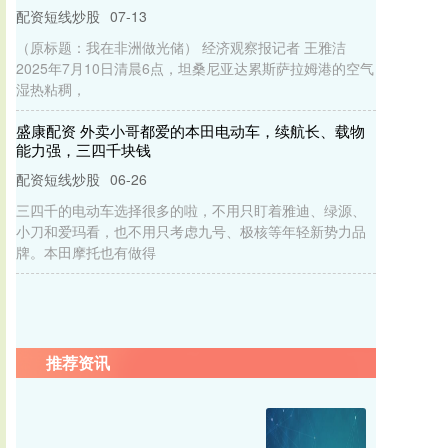
配资短线炒股
07-13
（原标题：我在非洲做光储） 经济观察报记者 王雅洁
2025年7月10日清晨6点，坦桑尼亚达累斯萨拉姆港的空气
湿热粘稠，
盛康配资 外卖小哥都爱的本田电动车，续航长、载物
能力强，三四千块钱
配资短线炒股
06-26
三四千的电动车选择很多的啦，不用只盯着雅迪、绿源、
小刀和爱玛看，也不用只考虑九号、极核等年轻新势力品
牌。本田摩托也有做得
推荐资讯