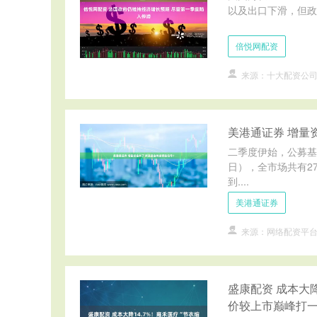
以及出口下滑，但政府不
倍悦网配资
来源：十大配资公
美港通证券 增量
二季度伊始，公募基
日），全市场共有2
到....
美港通证券
来源：网络配资平
盛康配资 成本大
价较上市巅峰打